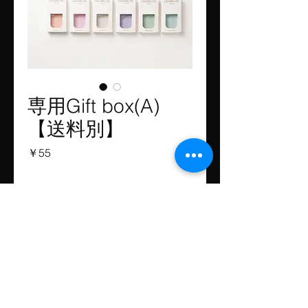
専用Gift box(A)
【送料別】
価
￥55
格
SWAY
INTERNATIONAL
© 2019 by Sway Japan