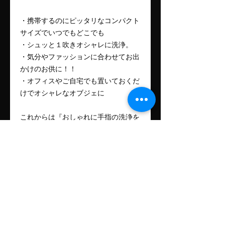
・携帯するのにピッタリなコンパクト
サイズでいつでもどこでも
・シュッと１吹きオシャレに洗浄。
・気分やファッションに合わせてお出
かけのお供に！！
・オフィスやご自宅でも置いておくだ
けでオシャレなオブジェに
これからは『おしゃれに手指の洗浄を
楽しむ時代』
オシャレな男女のたしなみはまずハン
ドケアから！！
お中元やお歳暮などのシーズンイベン
トはもちろん、結婚式の引き出物など
にももらって嬉しい一品です。